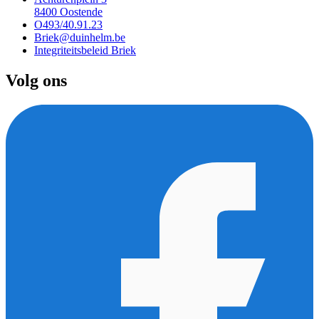
8400 Oostende
O493/40.91.23
Briek@duinhelm.be
Integriteitsbeleid Briek
Volg ons