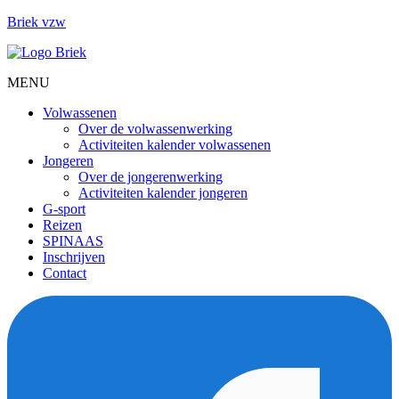
Briek vzw
MENU
Menu
Volwassenen
Over de volwassenwerking
Activiteiten kalender volwassenen
Jongeren
Over de jongerenwerking
Activiteiten kalender jongeren
G-sport
Reizen
SPINAAS
Inschrijven
Contact