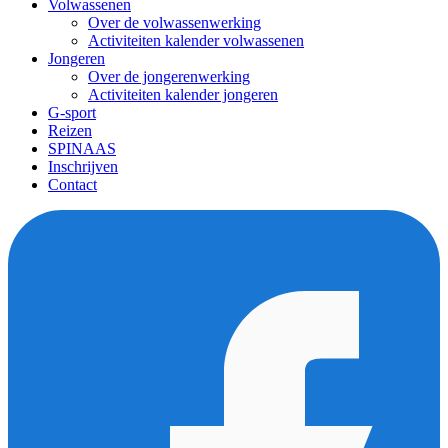
Volwassenen
Over de volwassenwerking
Activiteiten kalender volwassenen
Jongeren
Over de jongerenwerking
Activiteiten kalender jongeren
G-sport
Reizen
SPINAAS
Inschrijven
Contact