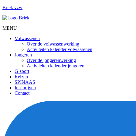
Briek vzw
MENU
Menu
Volwassenen
Over de volwassenwerking
Activiteiten kalender volwassenen
Jongeren
Over de jongerenwerking
Activiteiten kalender jongeren
G-sport
Reizen
SPINAAS
Inschrijven
Contact